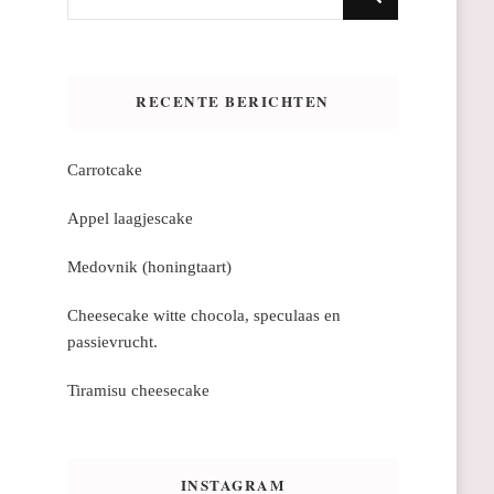
zoek
naar
iets?
RECENTE BERICHTEN
Carrotcake
Appel laagjescake
Medovnik (honingtaart)
Cheesecake witte chocola, speculaas en
passievrucht.
Tiramisu cheesecake
INSTAGRAM