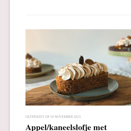
GEÜPDATET OP
19 NOVEMBER 2023
Appel/kaneelslofje met