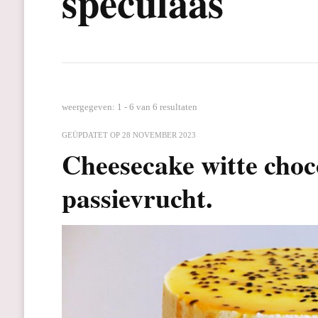
speculaas
weergegeven: 1 - 6 van 6 resultaten
GEÜPDATET OP
28 NOVEMBER 2023
Cheesecake witte choc
passievrucht.