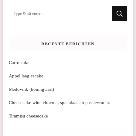
Op
zoek
naar
iets?
RECENTE BERICHTEN
Carrotcake
Appel laagjescake
Medovnik (honingtaart)
Cheesecake witte chocola, speculaas en passievrucht.
Tiramisu cheesecake