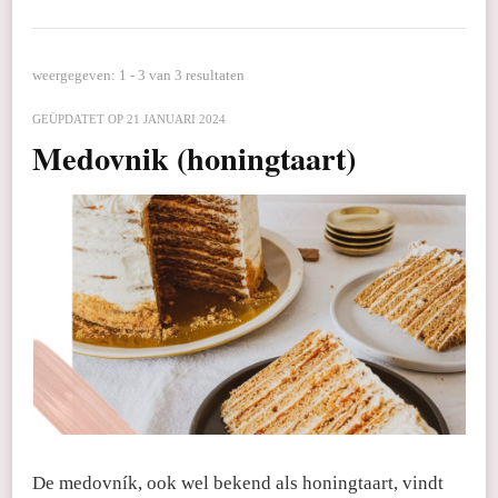
weergegeven: 1 - 3 van 3 resultaten
GEÜPDATET OP
21 JANUARI 2024
Medovnik (honingtaart)
De medovník, ook wel bekend als honingtaart, vindt