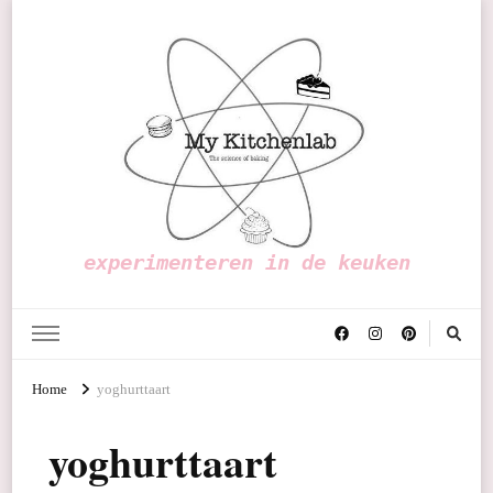
experimenteren in de keuken
Home
yoghurttaart
yoghurttaart