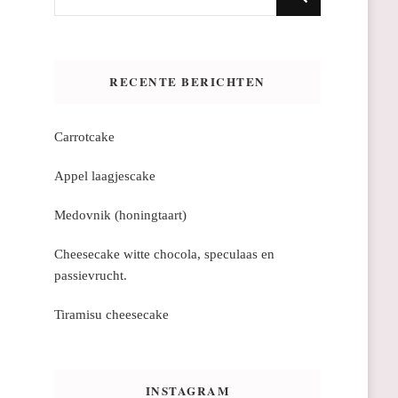
zoek
naar
iets?
RECENTE BERICHTEN
Carrotcake
Appel laagjescake
Medovnik (honingtaart)
Cheesecake witte chocola, speculaas en
passievrucht.
Tiramisu cheesecake
INSTAGRAM