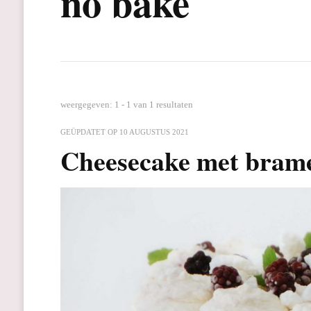
no bake
weergegeven: 1 - 1 van 1 resultaten
GEÜPDATET OP
10 AUGUSTUS 2021
Cheesecake met bram