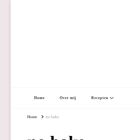
Home
Over mij
Recepten
Home
no bake