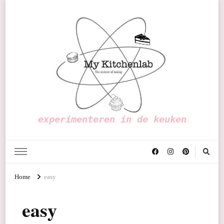
experimenteren in de keuken
Home
easy
easy