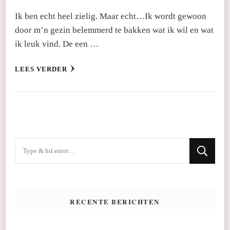
Ik ben echt heel zielig. Maar echt…Ik wordt gewoon
door m’n gezin belemmerd te bakken wat ik wil en wat
ik leuk vind. De een …
LEES VERDER
Op
zoek
naar
iets?
RECENTE BERICHTEN