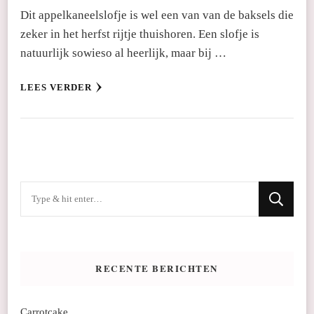
Dit appelkaneelslofje is wel een van van de baksels die
zeker in het herfst rijtje thuishoren. Een slofje is
natuurlijk sowieso al heerlijk, maar bij …
LEES VERDER
Op
zoek
naar
iets?
RECENTE BERICHTEN
Carrotcake