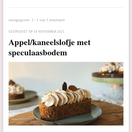
weergegeven: 1 - 1 van 1 resultaten
GEÜPDATET OP
19 NOVEMBER 2023
Appel/kaneelslofje met
speculaasbodem