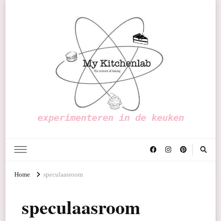
experimenteren in de keuken
Home
speculaasroom
speculaasroom