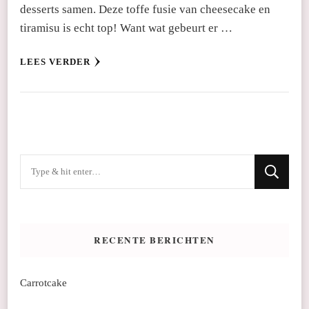
desserts samen. Deze toffe fusie van cheesecake en
tiramisu is echt top! Want wat gebeurt er …
LEES VERDER
Op
zoek
naar
iets?
RECENTE BERICHTEN
Carrotcake