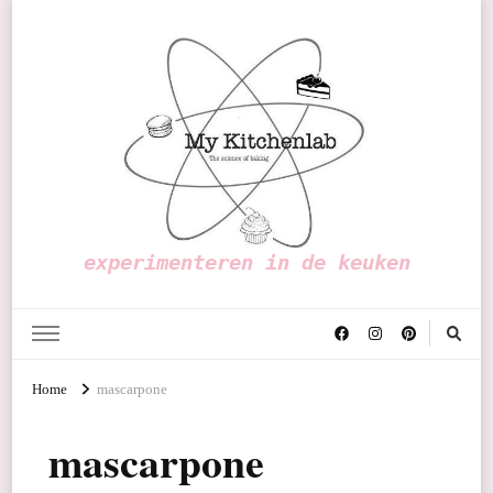
experimenteren in de keuken
Home
mascarpone
mascarpone