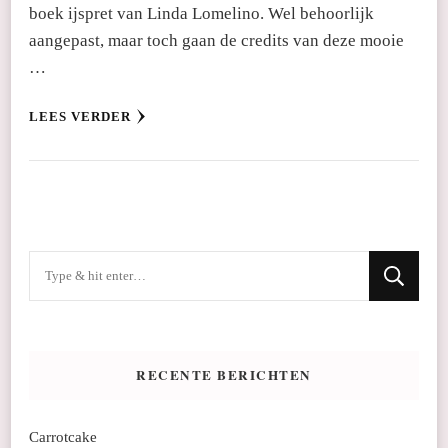
boek ijspret van Linda Lomelino. Wel behoorlijk
aangepast, maar toch gaan de credits van deze mooie
…
LEES VERDER
Op
zoek
naar
iets?
RECENTE BERICHTEN
Carrotcake