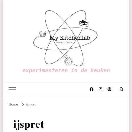
experimenteren in de keuken
Home
ijspret
ijspret