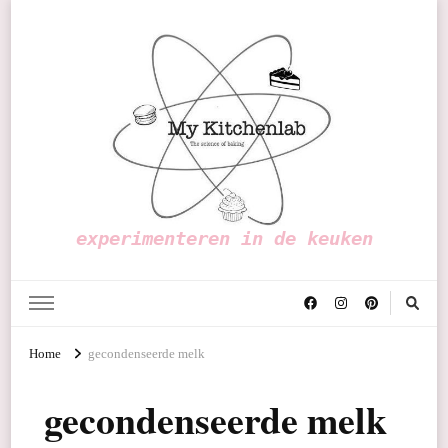
experimenteren in de keuken
Home
gecondenseerde melk
gecondenseerde melk