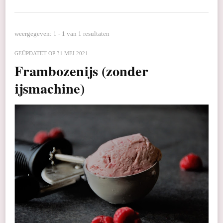
weergegeven: 1 - 1 van 1 resultaten
GEÜPDATET OP
31 MEI 2021
Frambozenijs (zonder
ijsmachine)