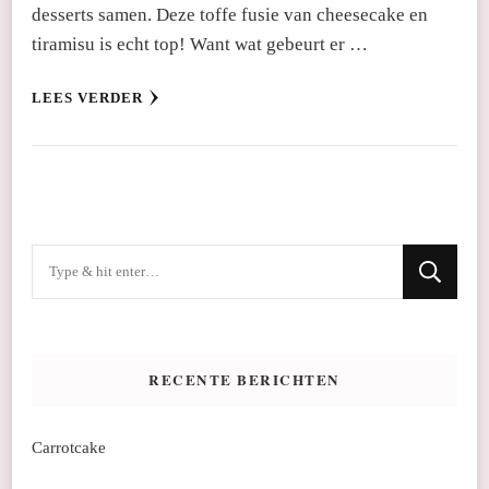
desserts samen. Deze toffe fusie van cheesecake en
tiramisu is echt top! Want wat gebeurt er …
LEES VERDER
Op
zoek
naar
iets?
RECENTE BERICHTEN
Carrotcake