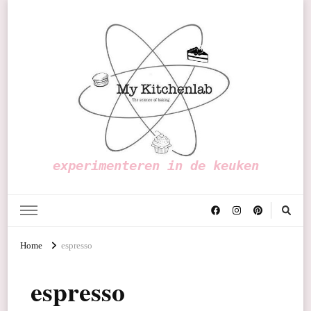
experimenteren in de keuken
Home
espresso
espresso