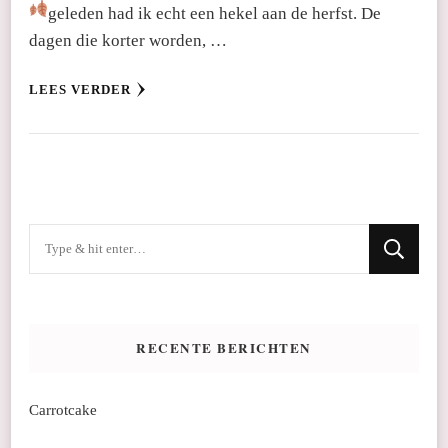
geleden had ik echt een hekel aan de herfst.
De
dagen die korter worden, …
LEES VERDER
Op
zoek
naar
iets?
RECENTE BERICHTEN
Carrotcake