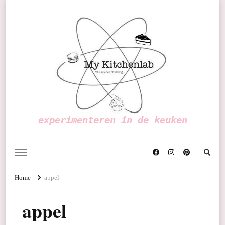
experimenteren in de keuken
Home
appel
appel