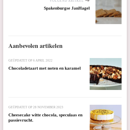
VOLGEND ARTIKEL
Spakenburgse JanHagel
Aanbevolen artikelen
GEÜPDATET OP
6 APRIL 2022
Chocoladetaart met noten en karamel
GEÜPDATET OP
28 NOVEMBER 2023
Cheesecake witte chocola, speculaas en
passievrucht.