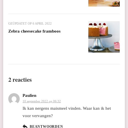
GEÜPDATET OP
6 APRIL 2022
Zebra cheesecake framboos
2 reacties
Paulien
10 september 2022 op 06:32
Ik kan nergens maismeel vinden. Waar kan ik het
voor vervangen?
BEANTWOORDEN