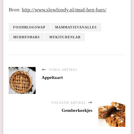
Bron:
http://www.slowfoody.nl/mud-hen-bars/
FOODBLOGSWAP
MAMMATJEVANALLES
MUDHENBARS
MYKITCHENLAB
VORIG ARTIKEL
Appeltaart
VOLGEND ARTIKEL
Gemberkoekjes