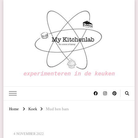
experimenteren in de keuken
Home
Koek
Mud hen bars
4 NOVEMBER 2022